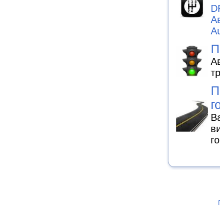
D
А
A
П
А
т
П
г
В
в
г