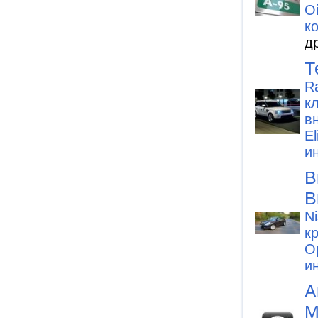
Oi
к
д
Т
R
к
в
El
и
В
В
N
к
Op
и
А
М