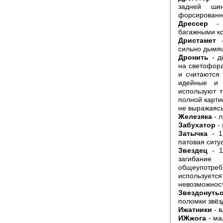
задней ши
форсированн
Дрессер
- м
багажными к
Дристамет
-
сильно дым
Дронить
- д
на светофора
и считаются
идейные и 
используют 
полной карти
не выражаяс
Железяка
- л
Забухатор
- 
Затычка
- 1.
патовая ситу
Звездец
- 1
загибани
общеупотреб
использует
невозможност
Звездонуть
поломки звёз
Ижатники
- 
ИЖжога
- ма