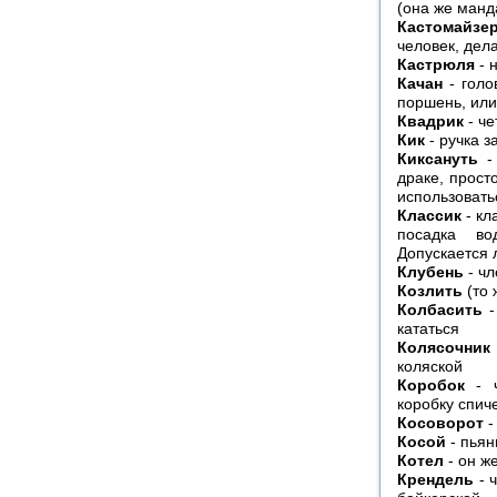
(она же манд
Кастомайзе
человек, дел
Кастрюля
- 
Качан
- голо
поршень, или
Квадрик
- ч
Кик
- ручка з
Киксануть
- 
драке, прост
использовать
Классик
- кл
посадка во
Допускается 
Клубень
- чл
Козлить
(то 
Колбасить
-
кататься
Колясочник
коляской
Коробок
- ч
коробку спич
Косоворот
-
Косой
- пьян
Котел
- он ж
Крендель
- 