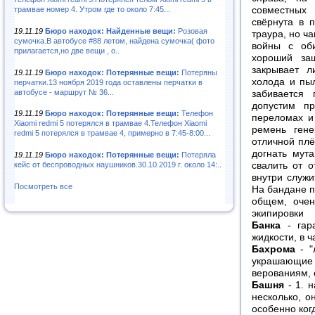
трамвае номер 4. Утром где то около 7:45...
совместных 
свёрнута в 
19.11.19
Бюро находок: Найденные вещи:
Розовая
траура, но ч
сумочка.В автобусе #88 летом, найдена сумочка( фото
войны с оби
прилагается,но две вещи , о..
хороший за
закрывает 
19.11.19
Бюро находок: Потерянные вещи:
Потеряны
холода и пы
перчатки.13 ноября 2019 года оставлены перчатки в
автобусе - маршрут № 36...
забивается
допустим п
19.11.19
Бюро находок: Потерянные вещи:
Телефон
переломах и
Xiaomi redmi 5 потерялся в трамвае 4.Телефон Xiaomi
ремень гене
redmi 5 потерялся в трамвае 4, примерно в 7:45-8:00...
отличной плё
догнать мут
19.11.19
Бюро находок: Потерянные вещи:
Потеряла
кейс от беспроводных наушников.30.10.2019 г. около 14:..
свалить от 
внутри служи
Посмотреть все
На бандане п
общем, очен
экипировки
Банка
- гара
жидкости, в ч
Бахрома
- "
украшающие 
верованиям, 
Башня
- 1. 
несколько, о
особенно ког