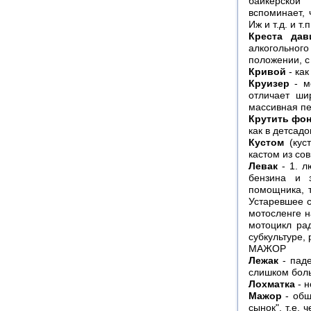
байкерской
вспоминает, 
Иж и т.д. и т.п
Креста дав
алкогольног
положении, с
Кривой
- как
Круизер
- мо
отличает ши
массивная пе
Крутить фо
как в детсад
Кустом
(куст
кастом из со
Левак
- 1. л
бензина и 
помощника, т
Устаревшее с
мотосленге н
мотоцикл ра
субкультуре, 
МАЖОР
Лежак
- паде
слишком бол
Лохматка
- н
Мажор
- общ
сынок", т.е. 