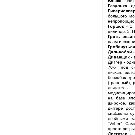
Вэшка
- байк
Газулька
- о
Гиперчоппе
большого мо
непропорцио
Горшок
- 1.
цилиндр. 3. 
Греть резин
хлам и слюн
Гробануться
Дальнобой
-
Диванщик
- 
Диггер
- одн
70-х, под с
низкая, вил
бензобак кр
(граненый), р
двигатель -
модифицирова
на базе япо
широкое, ка
диггере дос
снабжены су
двойными ка
"Veber". Сам
просто разры
Дрегстер
- э