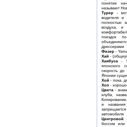
понятие на
называют Но
Турер
- мот
водителя и 
полностью 
воздуха, и
комфортабел
поездок п
объединяют
дрессерами
Физер
- Yam
Хай
- (общеу
Хаябуса
- S
японского с
скорость до
Японии сущес
Хой
- пока, 
Хоп
- хорошо,
Цвета
- знак
клуба, назв
Копирование,
и названия
запрещаетс
автомобиля
Центровой
-
боссом или 