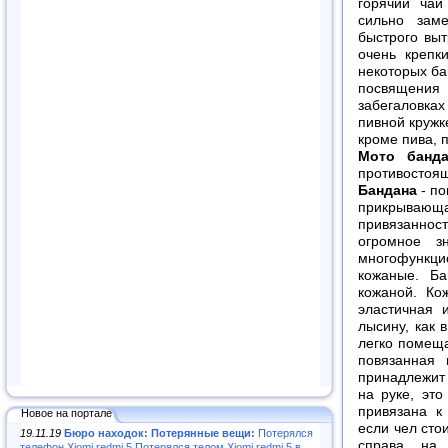
горячий чай
сильно зам
быстрого выт
очень крепк
некоторых ба
посвящения
забегаловка
пивной кружке
кроме пива, п
Мото банд
противостоя
Бандана
- по
прикрывающа
привязаннос
огромное з
многофункц
кожаные. Ба
кожаной. Ко
эластичная 
лысину, как 
легко помеща
повязанная 
принадлежит 
на руке, эт
привязана к
Новое на портале
если чел сто
19.11.19
Бюро находок: Потерянные вещи:
Потерялся
справа, на
телефон Xiomi redmi 5.Потерялся телом Xiomi redmi 5 в