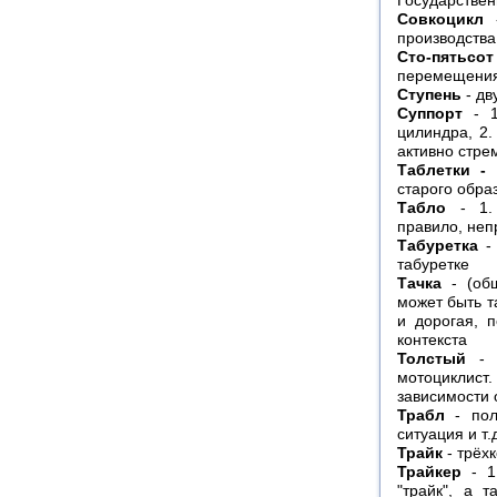
Государствен
Совкоцикл
-
производства
Сто-пятьсот
перемещения 
Ступень
- дв
Суппорт
- 1
цилиндра, 2.
активно стре
Таблетки -
старого обра
Табло
- 1. 
правило, неп
Табуретка
- 
табуретке
Тачка
- (общ
может быть т
и дорогая, п
контекста
Толстый
- ч
мотоциклис
зависимости 
Трабл
- пол
ситуация и т.
Трайк
- трёх
Трайкер
- 1.
"трайк", а 