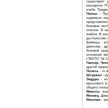
существует 
находится Т
клуба. Тради
Чапсы
- Пра
надевали ин
представляю
боковые част
поясом. В н
ковбои. В на
достоинства 
Байкеры - кт
джинсам, др
боковой шну
основном ам
("МОТО" № 1
Чаптер, Чеп
другой терри
Чопеть
- то 
Штурвал
- р
Эндуро
- en
кроссового (
общего поль
Явисты
- вл
Японец
, Джа
Япончик
- ма