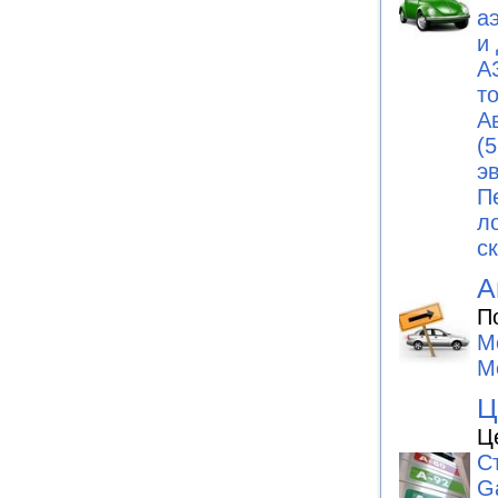
а
и
А
т
А
(5
э
П
л
с
А
П
М
М
Ц
Ц
С
G