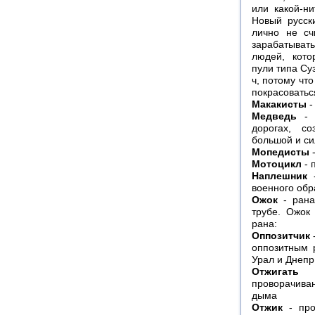
или какой-н
Новый русск
лично не сч
зарабатывать
людей, кото
пули типа Суз
ч, потому чт
покрасоватьс
Макакисты
-
Медведь
- н
дорогах, с
большой и си
Мопедисты
-
Мотоцикл
- 
Наплешник
-
военного обр
Ожок
- рана
трубе. Ожок
рана:
Оппозитчик
оппозитным 
Урал и Днепр 
Отжигать
- 
проворачива
дыма
Отжик
- про