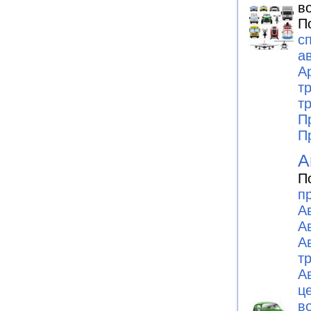
в
П
с
а
А
т
т
П
П
А
П
п
А
А
А
т
А
ц
в