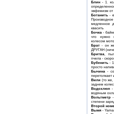
Блин
- 1. ко
определенн
эвфемизм от 
Ботанить
- е
Производное 
медленное д
квасить
Бочка
- байк
что нужно 
колесом мото
Брат
- он ж
ДРУГАН (ниче
Бритва
, пы
пчела - скор
Бубенить
- 1
просто напив
Бычина
- со
перетолкает 
Вили
(то же, 
заднем колес
Водохлюп
- 
водяным охл
Вольтметр
-
степени заря
Второй ном
Вымя
- Yama