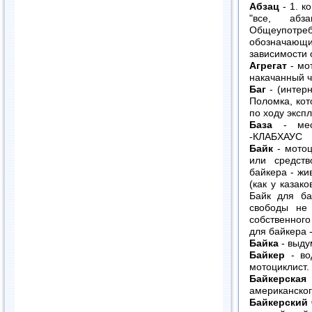
Абзац
- 1. к
"все, абз
Общеупотре
обозначающий
зависимости 
Агрегат
- мо
накачанный ч
Баг
- (интерн
Поломка, кот
по ходу эксп
База
- мест
-КЛАБХАУС
Байк
- мотоц
или средств
байкера - жи
(как у казако
Байк для ба
свободы не
собственного
для байкера -
Байка
- выду
Байкер
- вод
мотоциклист.
Байкерская
американског
Байкерский 