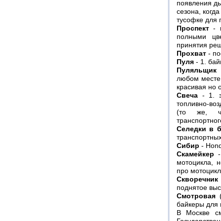
появления ды
сезона, когда
тусофке для 
Проспект
- 
полными цв
принятия ре
Прохват
- по
Пуля
- 1. ба
Пуляльщик
-
любом месте 
красивая но 
Свеча
- 1. 
топливно-воз
(то же, ч
транспортног
Селедки в б
транспортных
Сибир
- Hon
Скамейкер
-
мотоцикла, 
про мотоцик
Скворечник
поднятое выс
Смотровая
(
байкеры для 
В Москве см