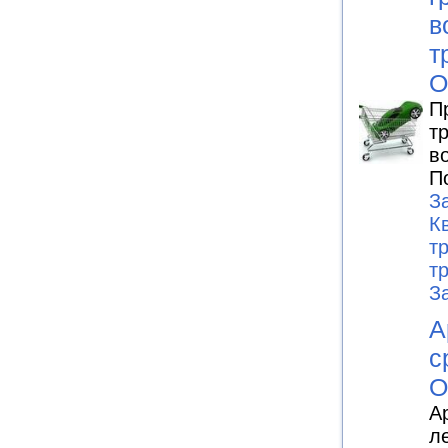
в
т
О
П
т
в
П
З
К
т
т
З
А
с
О
А
л