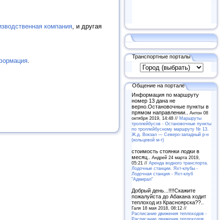
зводственная компания
, и другая
Транспортные порталы
формация
.
Общение на портале
Информация по маршруту
номер 13 дана не
верно.Остановочные пункты в
прямом направлении..
Антон 08
октября 2019, 14:48 //
Маршруты
троллейбусов - Остановочные пункты
по троллейбусному маршруту № 13.
Ж.д. Вокзал — Северо-западный р-н
(кольцевой м-т)
стоимость стоянки лодки в
месяц..
Андрей 24 марта 2019,
05:21 //
Аренда водного транспорта.
Лодочные станции. Яхт-клубы -
Лодочная станция - Яхт-клуб
"Адмирал"
Добрый день...!!!!Скажите
пожалуйста до Абакана ходит
теплоход из Красноярска??..
Галя 18 мая 2018, 08:12 //
Расписание движения теплоходов -
Расписание движения теплоходов