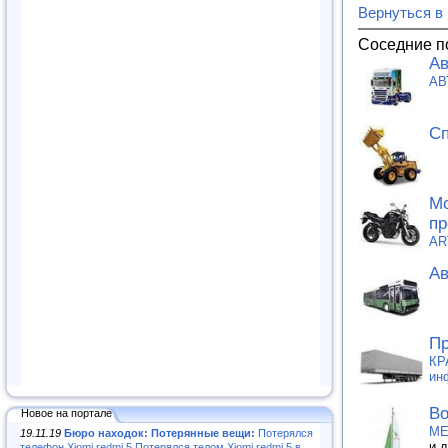
Вернуться в
Соседние п
Ав
АВ
Сп
Мо
пр
AR
Ав
Пр
КР
ин
Во
Новое на портале
ME
19.11.19
Бюро находок: Потерянные вещи:
Потерялся
и 
телефон Xiomi redmi 5.Потерялся телом Xiomi redmi 5 в