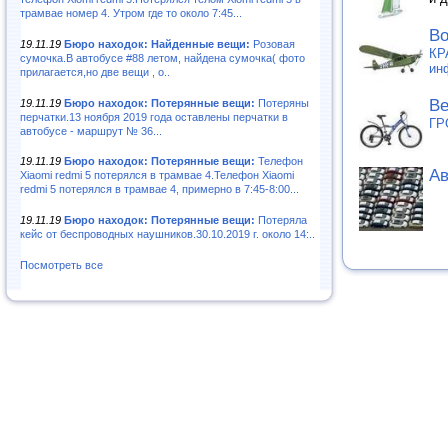
трамвае номер 4. Утром где то около 7:45...
Во
19.11.19
Бюро находок: Найденные вещи:
Розовая
КР
сумочка.В автобусе #88 летом, найдена сумочка( фото
ин
прилагается,но две вещи , о..
Ве
19.11.19
Бюро находок: Потерянные вещи:
Потеряны
перчатки.13 ноября 2019 года оставлены перчатки в
ГР
автобусе - маршрут № 36...
19.11.19
Бюро находок: Потерянные вещи:
Телефон
Ав
Xiaomi redmi 5 потерялся в трамвае 4.Телефон Xiaomi
redmi 5 потерялся в трамвае 4, примерно в 7:45-8:00...
19.11.19
Бюро находок: Потерянные вещи:
Потеряла
кейс от беспроводных наушников.30.10.2019 г. около 14:..
Посмотреть все