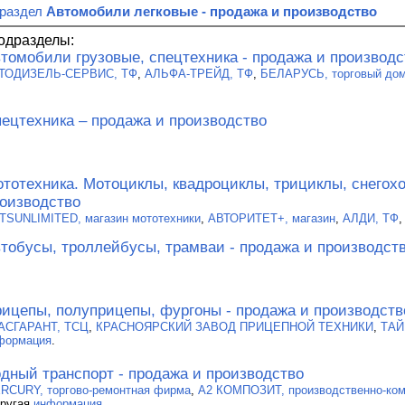
 раздел
Автомобили легковые - продажа и производство
одразделы:
томобили грузовые, спецтехника - продажа и производс
ТОДИЗЕЛЬ-СЕРВИС, ТФ
,
АЛЬФА-ТРЕЙД, ТФ
,
БЕЛАРУСЬ, торговый до
ецтехника – продажа и производство
тотехника. Мотоциклы, квадроциклы, трициклы, снегохо
оизводство
TSUNLIMITED, магазин мототехники
,
АВТОРИТЕТ+, магазин
,
АЛДИ, ТФ
,
тобусы, троллейбусы, трамваи - продажа и производст
ицепы, полуприцепы, фургоны - продажа и производств
АСГАРАНТ, ТСЦ
,
КРАСНОЯРСКИЙ ЗАВОД ПРИЦЕПНОЙ ТЕХНИКИ
,
ТАЙ
формация
.
дный транспорт - продажа и производство
RCURY, торгово-ремонтная фирма
,
А2 КОМПОЗИТ, производственно-ко
другая
информация
.