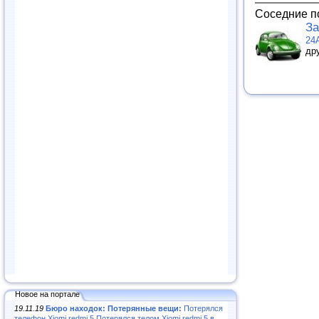
Соседние п
За
24
др
Новое на портале
19.11.19
Бюро находок: Потерянные вещи:
Потерялся
телефон Xiomi redmi 5.Потерялся телом Xiomi redmi 5 в