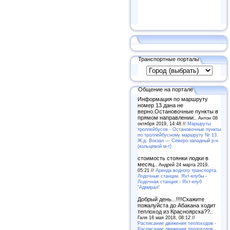
Транспортные порталы
Общение на портале
Информация по маршруту
номер 13 дана не
верно.Остановочные пункты в
прямом направлении..
Антон 08
октября 2019, 14:48 //
Маршруты
троллейбусов - Остановочные пункты
по троллейбусному маршруту № 13.
Ж.д. Вокзал — Северо-западный р-н
(кольцевой м-т)
стоимость стоянки лодки в
месяц..
Андрей 24 марта 2019,
05:21 //
Аренда водного транспорта.
Лодочные станции. Яхт-клубы -
Лодочная станция - Яхт-клуб
"Адмирал"
Добрый день...!!!!Скажите
пожалуйста до Абакана ходит
теплоход из Красноярска??..
Галя 18 мая 2018, 08:12 //
Расписание движения теплоходов -
Расписание движения теплоходов