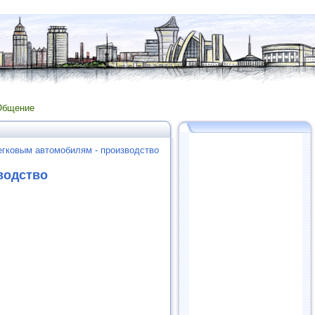
Общение
егковым автомобилям - производство
водство