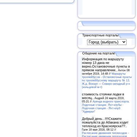
Транспортные порталы
Общение на портале
Информация по маршруту
номер 13 дана не
верно.Остановочные пункты в
прямом направлении..
Антон 08
октября 2019, 14:48 //
Маршруты
троллейбусов - Остановочные пункты
по троллейбусному маршруту № 13.
Ж.д. Вокзал — Северо-западный р-н
(кольцевой м-т)
стоимость стоянки лодки в
месяц..
Андрей 24 марта 2019,
05:21 //
Аренда водного транспорта.
Лодочные станции. Яхт-клубы -
Лодочная станция - Яхт-клуб
"Адмирал"
Добрый день...!!!!Скажите
пожалуйста до Абакана ходит
теплоход из Красноярска??..
Галя 18 мая 2018, 08:12 //
Расписание движения теплоходов -
Расписание движения теплоходов