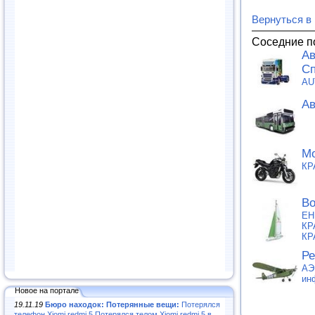
Вернуться в
Соседние п
Ав
Сп
AU
Ав
Мо
КР
Во
ЕН
КР
КР
Ре
АЭ
ин
Новое на портале
19.11.19
Бюро находок: Потерянные вещи:
Потерялся
телефон Xiomi redmi 5.Потерялся телом Xiomi redmi 5 в