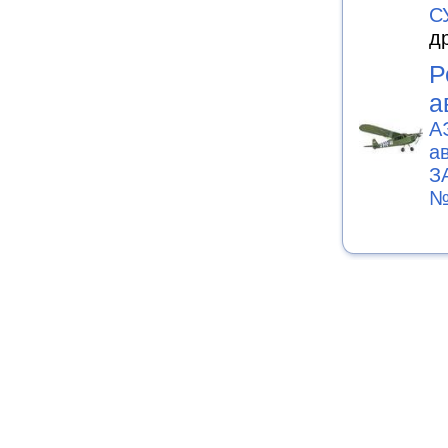
С
д
Р
а
А
а
З
№