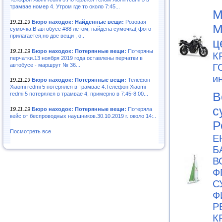
трамвае номер 4. Утром где то около 7:45...
М
19.11.19
Бюро находок: Найденные вещи:
Розовая
М
сумочка.В автобусе #88 летом, найдена сумочка( фото
прилагается,но две вещи , о..
ц
19.11.19
Бюро находок: Потерянные вещи:
Потеряны
К
перчатки.13 ноября 2019 года оставлены перчатки в
автобусе - маршрут № 36...
Г
и
19.11.19
Бюро находок: Потерянные вещи:
Телефон
Xiaomi redmi 5 потерялся в трамвае 4.Телефон Xiaomi
В
redmi 5 потерялся в трамвае 4, примерно в 7:45-8:00...
с
19.11.19
Бюро находок: Потерянные вещи:
Потеряла
кейс от беспроводных наушников.30.10.2019 г. около 14:..
Р
Посмотреть все
Е
Б
В
Ф
С
Ф
Р
К