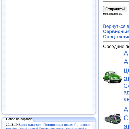
модератором.
Вернуться 
Сервисные
Спецтехни
Соседние п
А
А
ц
а
C
а
а
А
С
Новое на портале
а
19.11.19
Бюро находок: Потерянные вещи:
Потерялся
телефон Xiomi redmi 5.Потерялся телом Xiomi redmi 5 в