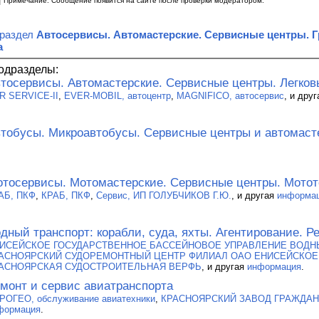
Примечание. Сообщение появится на сайте после проверки модератором.
 раздел
Автосервисы. Автомастерские. Сервисные центры. 
а
одразделы:
тосервисы. Автомастерские. Сервисные центры. Легко
R SERVICE-II
,
EVER-MOBIL, автоцентр
,
MAGNIFICO, автосервис
, и дру
тобусы. Микроавтобусы. Сервисные центры и автомаст
тосервисы. Мотомастерские. Сервисные центры. Мотот
АБ, ПКФ
,
КРАБ, ПКФ
,
Сервис, ИП ГОЛУБЧИКОВ Г.Ю.
, и другая
информа
дный транспорт: корабли, суда, яхты. Агентирование. Р
ИСЕЙСКОЕ ГОСУДАРСТВЕННОЕ БАССЕЙНОВОЕ УПРАВЛЕНИЕ ВОДНЫ
АСНОЯРСКИЙ СУДОРЕМОНТНЫЙ ЦЕНТР ФИЛИАЛ ОАО ЕНИСЕЙСКОЕ
АСНОЯРСКАЯ СУДОСТРОИТЕЛЬНАЯ ВЕРФЬ
, и другая
информация
.
монт и сервис авиатранспорта
РОГЕО, обслуживание авиатехники
,
КРАСНОЯРСКИЙ ЗАВОД ГРАЖДАН
формация
.