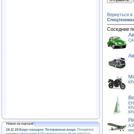
Вернуться в
Спецтехник
Соседние п
Ав
CA
Ав
Мо
КР
Во
ЕН
КР
КР
Ре
Новое на портале
АЭ
19.11.19
Бюро находок: Потерянные вещи:
Потерялся
ин
телефон Xiomi redmi 5.Потерялся телом Xiomi redmi 5 в