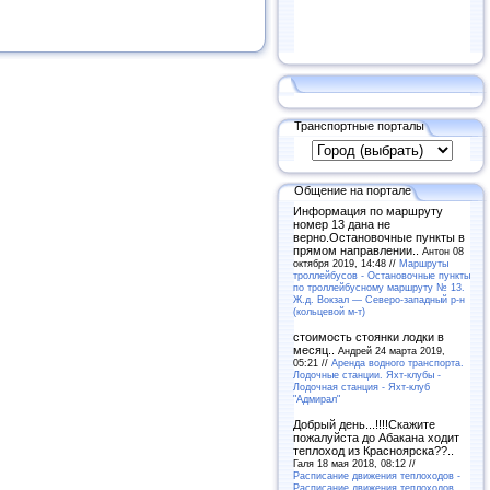
Транспортные порталы
Общение на портале
Информация по маршруту
номер 13 дана не
верно.Остановочные пункты в
прямом направлении..
Антон 08
октября 2019, 14:48 //
Маршруты
троллейбусов - Остановочные пункты
по троллейбусному маршруту № 13.
Ж.д. Вокзал — Северо-западный р-н
(кольцевой м-т)
стоимость стоянки лодки в
месяц..
Андрей 24 марта 2019,
05:21 //
Аренда водного транспорта.
Лодочные станции. Яхт-клубы -
Лодочная станция - Яхт-клуб
"Адмирал"
Добрый день...!!!!Скажите
пожалуйста до Абакана ходит
теплоход из Красноярска??..
Галя 18 мая 2018, 08:12 //
Расписание движения теплоходов -
Расписание движения теплоходов