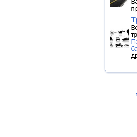
В
п
Т
В
т
П
б
д