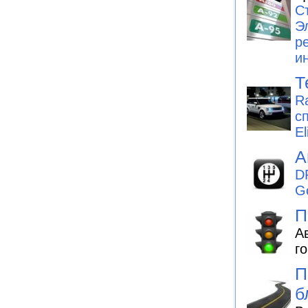
С
Э
р
и
Т
R
с
El
А
D
G
П
А
г
П
б