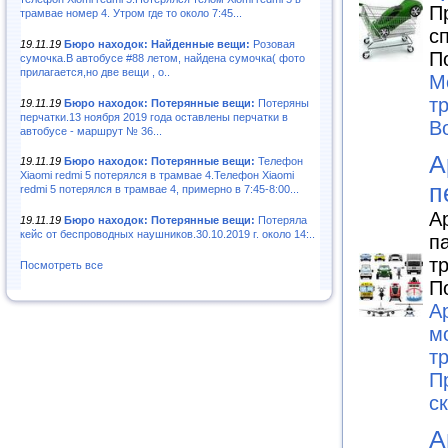
П
трамвае номер 4. Утром где то около 7:45...
с
19.11.19
Бюро находок: Найденные вещи:
Розовая
П
сумочка.В автобусе #88 летом, найдена сумочка( фото
прилагается,но две вещи , о..
М
т
19.11.19
Бюро находок: Потерянные вещи:
Потеряны
перчатки.13 ноября 2019 года оставлены перчатки в
В
автобусе - маршрут № 36...
А
19.11.19
Бюро находок: Потерянные вещи:
Телефон
Xiaomi redmi 5 потерялся в трамвае 4.Телефон Xiaomi
п
redmi 5 потерялся в трамвае 4, примерно в 7:45-8:00...
А
19.11.19
Бюро находок: Потерянные вещи:
Потеряла
кейс от беспроводных наушников.30.10.2019 г. около 14:..
п
т
Посмотреть все
П
А
м
т
П
с
А