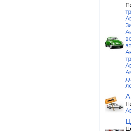
П
т
А
З
А
в
а
А
т
А
А
д
л
А
П
А
Ц
Ц