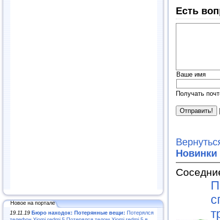
Есть воп
Ваше имя
Получать почт
Вернутьс
Новинки
Соседни
П
с
Новое на портале
т
19.11.19
Бюро находок: Потерянные вещи:
Потерялся
телефон Xiomi redmi 5.Потерялся телом Xiomi redmi 5 в